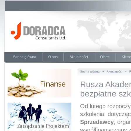
Strona główna
O nas
Aktualności
Oferta
Klienc
Strona główna
Aktualności
R
Rusza Akadem
bezpłatne szk
Od lutego rozpocz
szkolenia, dotyczą
Sprzedawcy
, orga
współfinansowany 